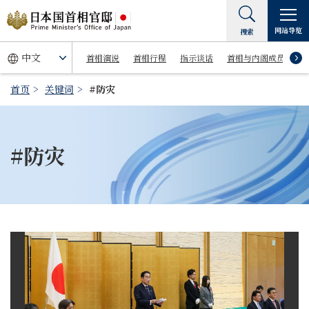
网站导览
搜索
首相演说
首相行程
指示谈话
首相与内阁成员
首页
关键词
#防灾
#防灾