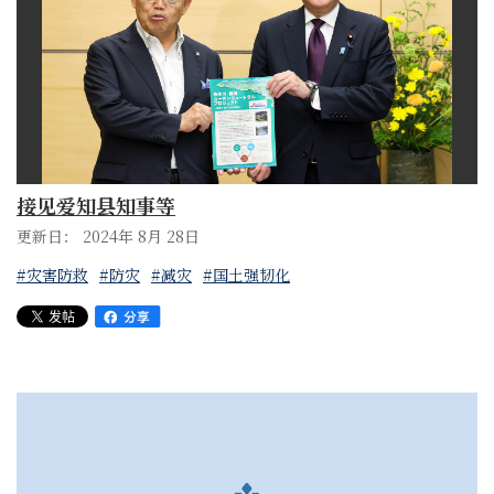
接见爱知县知事等
更新日： 2024年 8月 28日
#灾害防救
#防灾
#减灾
#国土强韧化