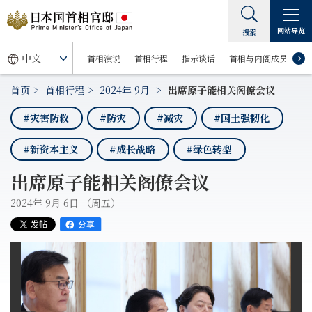
网站导览
搜索
首相演说
首相行程
指示谈话
首相与内阁成员
首页
首相行程
2024年 9月
出席原子能相关阁僚会议
#灾害防救
#防灾
#减灾
#国土强韧化
#新资本主义
#成长战略
#绿色转型
出席原子能相关阁僚会议
2024年 9月 6日 （周五）