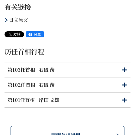
有关链接
日文原文
历任首相行程
第103任首相
石破 茂
打
关
开
闭
第102任首相
石破 茂
打
关
开
闭
第101任首相
岸田 文雄
打
关
开
闭