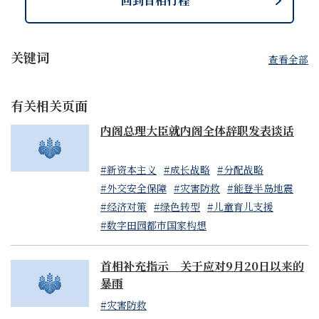
回到首相行程
关键词
查看全部
有关相关页面
内阁总理大臣就内阁全体辞职发表谈话
#新资本主义
#成长战略
#分配战略
#外交安全保障
#灾害防救
#能登半岛地震
#经济对策
#绿色转型
#儿童育儿支援
#数字田园都市国家构想
首相补充指示 关于应对9月20日以来的
暴雨
#灾害防救