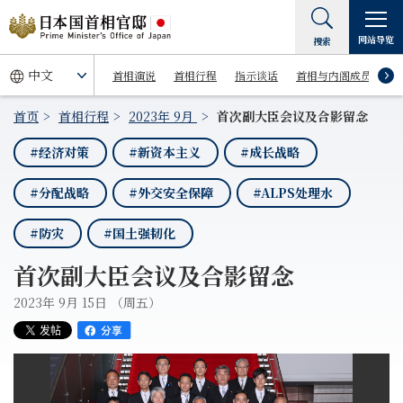
网站导览
搜索
首相演说
首相行程
指示谈话
首相与内阁成员
首页
首相行程
2023年 9月
首次副大臣会议及合影留念
#经济对策
#新资本主义
#成长战略
#分配战略
#外交安全保障
#ALPS处理水
#防灾
#国土强韧化
首次副大臣会议及合影留念
2023年 9月 15日 （周五）