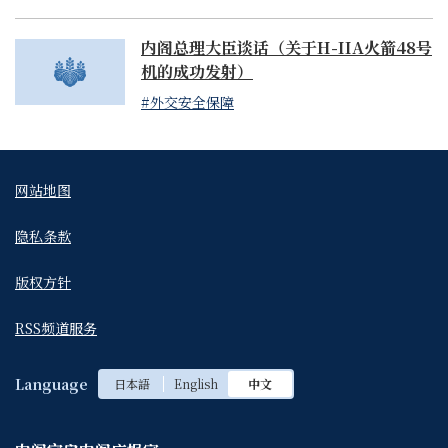
内阁总理大臣谈话（关于H-IIA火箭48号
机的成功发射）
#外交安全保障
网站地图
隐私条款
版权方针
RSS频道服务
Language
日本語
English
中文