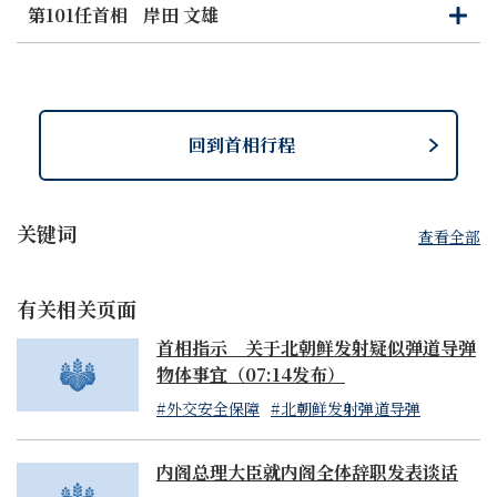
第101任首相
岸田 文雄
打
关
开
闭
回到首相行程
关键词
查看全部
有关相关页面
首相指示 关于北朝鲜发射疑似弹道导弹
物体事宜（07:14发布）
#外交安全保障
#北朝鲜发射弹道导弹
内阁总理大臣就内阁全体辞职发表谈话