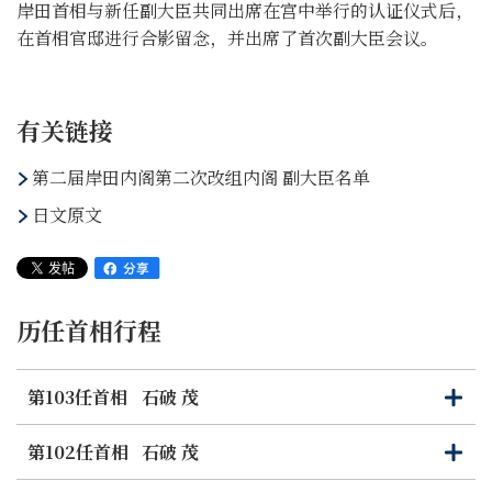
岸田首相与新任副大臣共同出席在宫中举行的认证仪式后，
在首相官邸进行合影留念，并出席了首次副大臣会议。
有关链接
第二届岸田内阁第二次改组内阁 副大臣名单
日文原文
历任首相行程
第103任首相
石破 茂
打
关
开
闭
第102任首相
石破 茂
打
关
开
闭