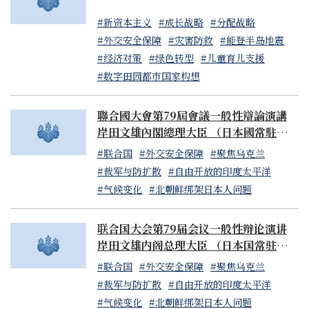
#新资本主义
#成长战略
#分配战略
#外交安全保障
#灾害防救
#能登半岛地震
#经济对策
#绿色转型
#儿童育儿支援
#数字田园都市国家构想
聯合國大會第79屆會議一般性辯論演講
岸田文雄內閣總理大臣 （日本國常駐聯合
國代表山崎和之大使代讀）
#联合国
#外交安全保障
#聚焦乌克兰
#裁军与防扩散
#自由开放的印度太平洋
#气候变化
#北朝鲜绑架日本人问题
联合国大会第79届会议一般性辩论演讲
岸田文雄内阁总理大臣 （日本国常驻联合
国代表山崎和之大使代读）
#联合国
#外交安全保障
#聚焦乌克兰
#裁军与防扩散
#自由开放的印度太平洋
#气候变化
#北朝鲜绑架日本人问题