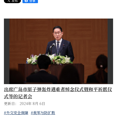
出席广岛市原子弹轰炸遇难者悼念仪式暨和平祈愿仪
式等的记者会
更新日： 2024年 8月 6日
#外交安全保障
#裁军与防扩散