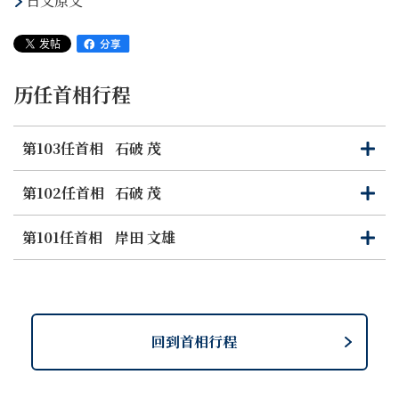
日文原文
历任首相行程
第103任首相
石破 茂
打
关
开
闭
第102任首相
石破 茂
打
关
开
闭
第101任首相
岸田 文雄
打
关
开
闭
回到首相行程