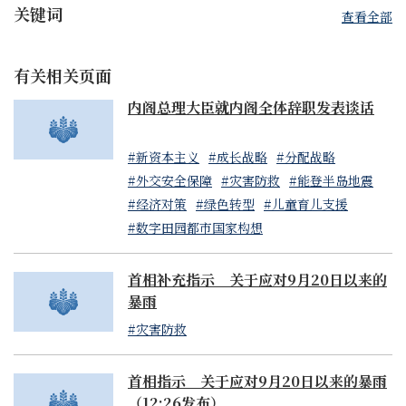
关键词
查看全部
有关相关页面
内阁总理大臣就内阁全体辞职发表谈话
#新资本主义
#成长战略
#分配战略
#外交安全保障
#灾害防救
#能登半岛地震
#经济对策
#绿色转型
#儿童育儿支援
#数字田园都市国家构想
首相补充指示 关于应对9月20日以来的
暴雨
#灾害防救
首相指示 关于应对9月20日以来的暴雨
（12:26发布）