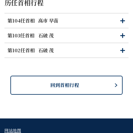
历任首相行程
第104任首相
高市 早苗
打
关
开
闭
第103任首相
石破 茂
打
关
开
闭
第102任首相
石破 茂
打
关
开
闭
回到首相行程
网站地图