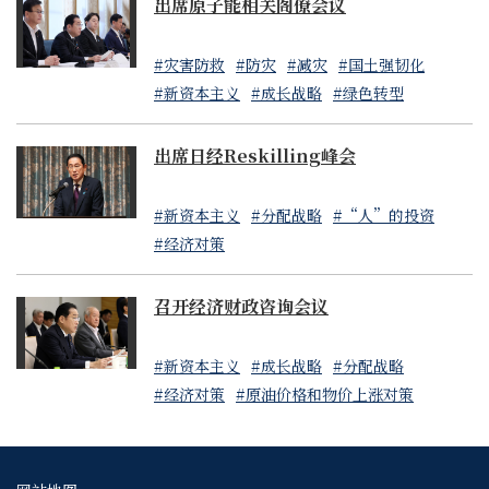
出席原子能相关阁僚会议
#灾害防救
#防灾
#减灾
#国土强韧化
#新资本主义
#成长战略
#绿色转型
出席日经Reskilling峰会
#新资本主义
#分配战略
#“人”的投资
#经济对策
召开经济财政咨询会议
#新资本主义
#成长战略
#分配战略
#经济对策
#原油价格和物价上涨对策