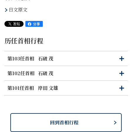
日文原文
历任首相行程
第103任首相
石破 茂
打
关
开
闭
第102任首相
石破 茂
打
关
开
闭
第101任首相
岸田 文雄
打
关
开
闭
回到首相行程