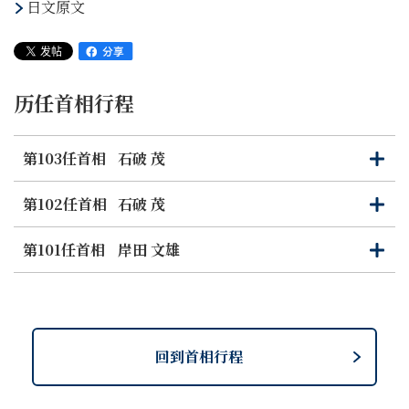
日文原文
历任首相行程
第103任首相
石破 茂
打
关
开
闭
第102任首相
石破 茂
打
关
开
闭
第101任首相
岸田 文雄
打
关
开
闭
回到首相行程