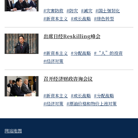
#灾害防救
#防灾
#减灾
#国土强韧化
#新资本主义
#成长战略
#绿色转型
出席日经Reskilling峰会
#新资本主义
#分配战略
#“人”的投资
#经济对策
召开经济财政咨询会议
#新资本主义
#成长战略
#分配战略
#经济对策
#原油价格和物价上涨对策
网站地图