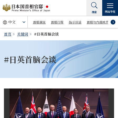
网站导览
搜索
首相演说
首相行程
指示谈话
首相与内阁成员
首页
关键词
#日英首脑会谈
#日英首脑会谈