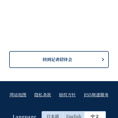
借实力单方面改变现状的做法表示反对。并强调了台湾海峡和平
问题上，包括在联合国安理会的应对在内，将继续开展合作。此
面的课题。两国首脑就包括安理会改革在内强化联合国职能的重
中文为暂译仅供
回到记者招待会
网站地图
隐私条款
版权方针
RSS频道服务
Language
日本語
English
中文