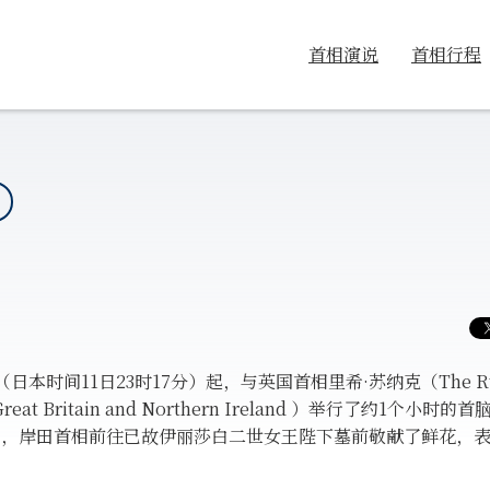
首相演说
首相行程
时间11日23时17分）起，与英国首相里希·苏纳克（The Rt Ho
om of Great Britain and Northern Ireland ）举行了约1
机，岸田首相前往已故伊丽莎白二世女王陛下墓前敬献了鲜花，