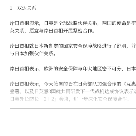
1 双边关系
岸田首相表示，日英是全球战略伙伴关系，两国的使命是密
英关系，愿意与岸田首相开展紧密合作。
岸田首相就日本新制定的国家安全保障战略进行了说明，并
与日本加强伙伴关系。
岸田首相表示，欧洲的安全保障与印太地区密不可分，日本
岸田首相表示，今天签署的旨在日英部队加强合作的《互惠
签署、以及日英意3国就共同研发下一代战机达成协议表示
日英外长防长「2＋2」会谈，进一步深化安全保障合作。
两国首脑对海上风电、氢能、数据中心、太空、原子能等广
两国首脑就《全面与进步跨太平洋伙伴关系协定》（CPTP