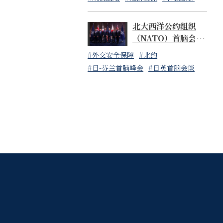
与稳定的重要
外，两国首脑还
北大西洋公约组织
要性达成共识。
（NATO）首脑会谈
以及与各国首脑会议
参考，原文为
日文
#外交安全保障
#北约
等内容-第2天-
#日-芬兰首脑峰会
#日英首脑会谈