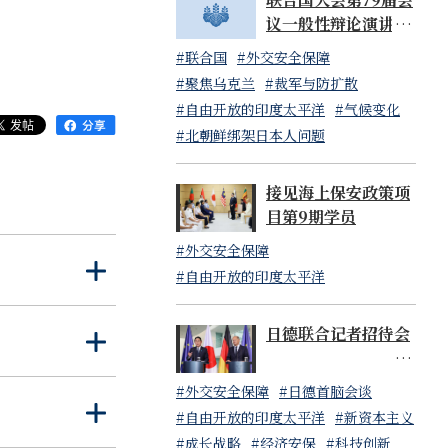
议一般性辩论演讲 岸
田文雄内阁总理大臣
#联合国
#外交安全保障
（日本国常驻联合国
#聚焦乌克兰
#裁军与防扩散
代表山崎和之大使代
的做法、捍卫基
#自由开放的印度太平洋
#气候变化
读）
课题；鉴于本次
#北朝鲜绑架日本人问题
合作确保七国集
接见海上保安政策项
目第9期学员
#外交安全保障
打
关
。此外，岸田首
#自由开放的印度太平洋
开
闭
为，国际社会持
日德联合记者招待会
打
关
开
闭
供更多的发电机。
#外交安全保障
#日德首脑会谈
打
关
#自由开放的印度太平洋
#新资本主义
开
闭
#成长战略
#经济安保
#科技创新