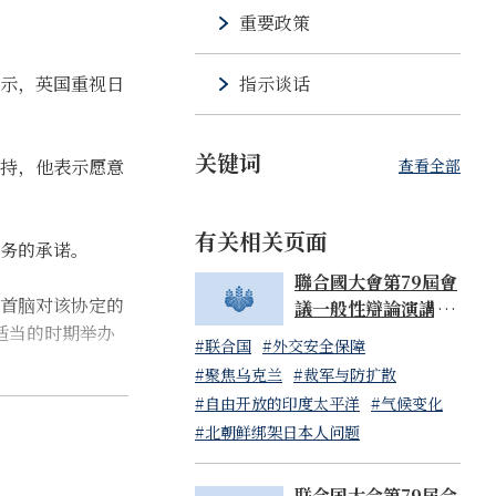
重要政策
示，英国重视日
指示谈话
关键词
持，他表示愿意
查看全部
有关相关页面
务的承诺。
聯合國大會第79屆會
首脑对该协定的
議一般性辯論演講 岸
适当的时期举办
田文雄內閣總理大臣
#联合国
#外交安全保障
（日本國常駐聯合國
#聚焦乌克兰
#裁军与防扩散
代表山崎和之大使代
#自由开放的印度太平洋
#气候变化
讀）
#北朝鲜绑架日本人问题
成加入CPTPP
联合国大会第79届会