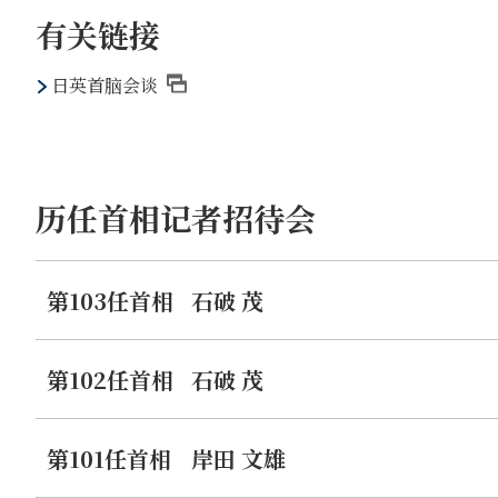
的谈判。
有关链接
2 七国集团（G7）广岛峰会
日英首脑会谈
岸田首相说明称，希望在七国集团广岛峰会上宣示坚决拒绝
于法治的自由开放的国际秩序这一七国集团坚定的决心；七
峰会在亚洲举办，希望也能够就印太地区问题深入开展讨论
团广岛峰会取得成功。
历任首相记者招待会
3 国际形势
第103任首相
石破 茂
关于应对俄罗斯对乌克兰的侵略，两国首脑一致表示，七国
相还表示，作为唯一的战争核爆国，绝对不能接受俄罗斯以
续发出明确的讯息至关重要。
第102任首相
石破 茂
关于当下日本对乌克兰的支援，岸田首相介绍说，日本将陆
苏纳克首相对日本坚决果断的应对表达了谢意。
第101任首相
岸田 文雄