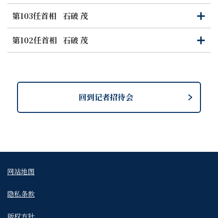
开
闭
第103任首相
石破 茂
打
关
开
闭
第102任首相
石破 茂
打
关
开
闭
回到记者招待会
网站地图
隐私条款
版权方针