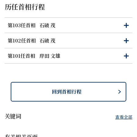
历任首相行程
第103任首相
石破 茂
打
关
开
闭
第102任首相
石破 茂
打
关
开
闭
第101任首相
岸田 文雄
打
关
开
闭
回到首相行程
关键词
查看全部
有关相关页面