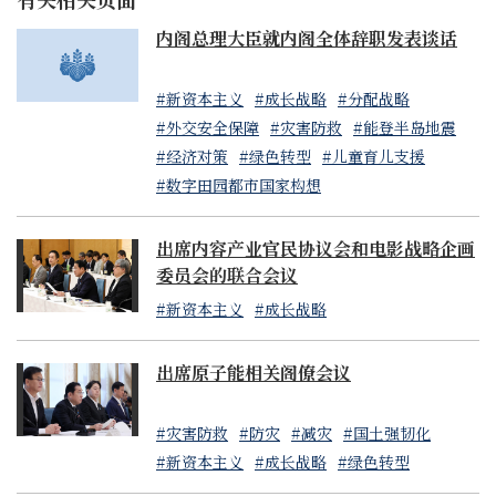
内阁总理大臣就内阁全体辞职发表谈话
#新资本主义
#成长战略
#分配战略
#外交安全保障
#灾害防救
#能登半岛地震
#经济对策
#绿色转型
#儿童育儿支援
#数字田园都市国家构想
出席内容产业官民协议会和电影战略企画
委员会的联合会议
#新资本主义
#成长战略
出席原子能相关阁僚会议
#灾害防救
#防灾
#减灾
#国土强韧化
#新资本主义
#成长战略
#绿色转型