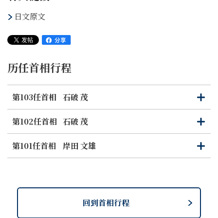
日文原文
历任首相行程
第103任首相
石破 茂
打
关
开
闭
第102任首相
石破 茂
打
关
开
闭
第101任首相
岸田 文雄
打
关
开
闭
回到首相行程