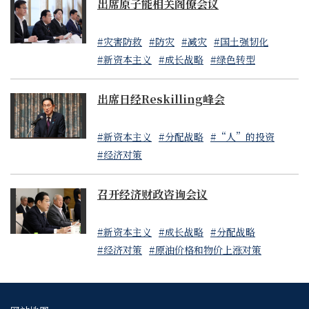
出席原子能相关阁僚会议
#灾害防救
#防灾
#减灾
#国土强韧化
#新资本主义
#成长战略
#绿色转型
出席日经Reskilling峰会
#新资本主义
#分配战略
#“人”的投资
#经济对策
召开经济财政咨询会议
#新资本主义
#成长战略
#分配战略
#经济对策
#原油价格和物价上涨对策