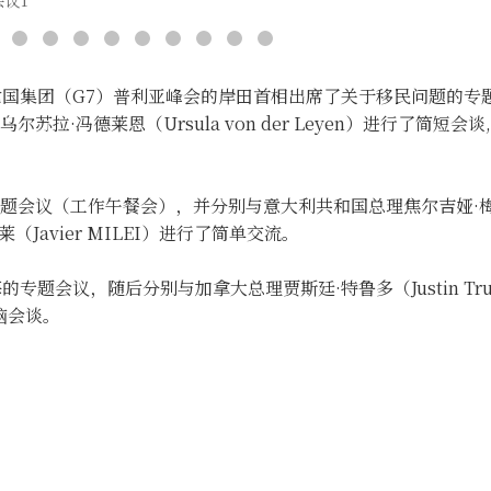
议1
亚出席七国集团（G7）普利亚峰会的岸田首相出席了关于移民问题的
尔苏拉·冯德莱恩（Ursula von der Leyen）进行了简短会
会议（工作午餐会），并分别与意大利共和国总理焦尔吉娅·梅洛尼
Javier MILEI）进行了简单交流。
题会议，随后分别与加拿大总理贾斯廷·特鲁多（Justin Tru
首脑会谈。