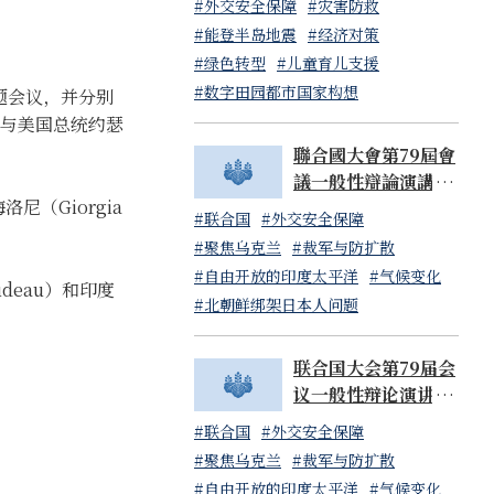
#外交安全保障
#灾害防救
#能登半岛地震
#经济对策
#绿色转型
#儿童育儿支援
#数字田园都市国家构想
专题会议，并分别
谈,与美国总统约瑟
聯合國大會第79屆會
議一般性辯論演講 岸
（Giorgia
田文雄內閣總理大臣
#联合国
#外交安全保障
（日本國常駐聯合國
#聚焦乌克兰
#裁军与防扩散
代表山崎和之大使代
#自由开放的印度太平洋
#气候变化
讀）
deau）和印度
#北朝鲜绑架日本人问题
联合国大会第79届会
议一般性辩论演讲 岸
田文雄内阁总理大臣
#联合国
#外交安全保障
（日本国常驻联合国
#聚焦乌克兰
#裁军与防扩散
代表山崎和之大使代
#自由开放的印度太平洋
#气候变化