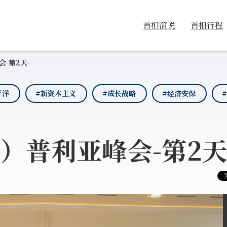
首相演说
首相行程
-第2天-
平洋
#新资本主义
#成长战略
#经济安保
）普利亚峰会-第2天