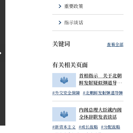
重要政策
指示谈话
关键词
查看全部
有关相关页面
首相指示 关于北朝
鲜发射疑似弹道导弹
物体事宜（07:14发
#外交安全保障
#北朝鲜发射弹道导弹
布）
内阁总理大臣就内阁
全体辞职发表谈话
#新资本主义
#成长战略
#分配战略