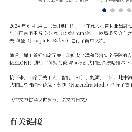
关于人工智能（AI）、能源、非洲、地中海的专题会
2024 年 6 月 14 日（当地时间），正在意大利普利
与英国首相里希·苏纳克（Rishi Sunak）、欧盟委员会主席乌
夫·拜登（Joseph R. Biden）进行了简单交流。
随后，岸田首相出席了关于印度太平洋和经济安全保障的专题
MELONI）进行了简短会谈,与阿根廷共和国总统哈维尔·米莱（
接下来，出席了关于人工智能（AI）、能源、非洲、地中海的专
共和国总理纳伦德拉・莫迪（Narendra Modi）举行了
（中文为暂译仅供参考，原文为日文）
有关链接