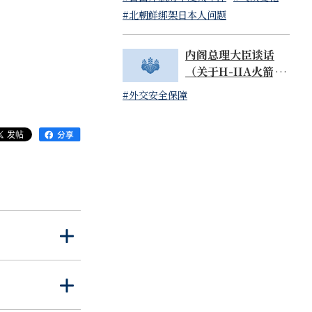
读）
#北朝鲜绑架日本人问题
内阁总理大臣谈话
（关于H-IIA火箭48
号机的成功发射）
#外交安全保障
打
关
开
闭
打
关
开
闭