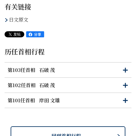
有关链接
日文原文
历任首相行程
第103任首相
石破 茂
打
关
开
闭
第102任首相
石破 茂
打
关
开
闭
第101任首相
岸田 文雄
打
关
开
闭
回到首相行程