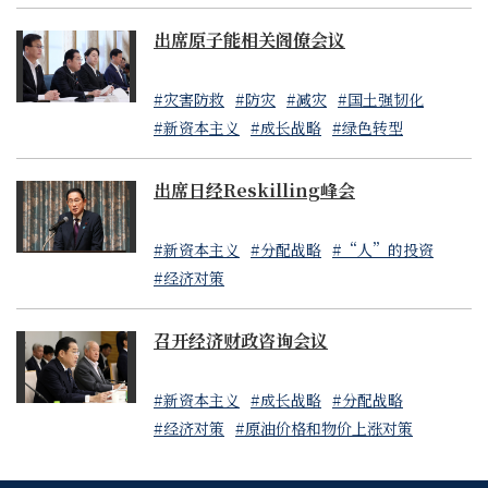
出席原子能相关阁僚会议
#灾害防救
#防灾
#减灾
#国土强韧化
#新资本主义
#成长战略
#绿色转型
出席日经Reskilling峰会
#新资本主义
#分配战略
#“人”的投资
#经济对策
召开经济财政咨询会议
#新资本主义
#成长战略
#分配战略
#经济对策
#原油价格和物价上涨对策