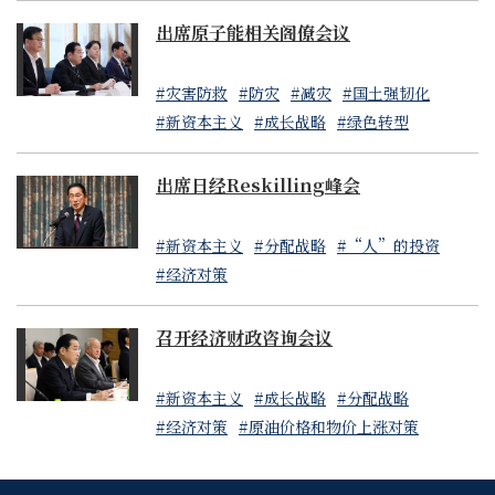
出席原子能相关阁僚会议
#灾害防救
#防灾
#减灾
#国土强韧化
#新资本主义
#成长战略
#绿色转型
出席日经Reskilling峰会
#新资本主义
#分配战略
#“人”的投资
#经济对策
召开经济财政咨询会议
#新资本主义
#成长战略
#分配战略
#经济对策
#原油价格和物价上涨对策