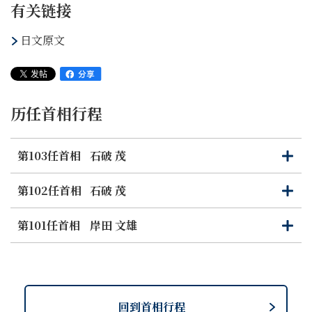
有关链接
日文原文
历任首相行程
第103任首相
石破 茂
打
关
开
闭
第102任首相
石破 茂
打
关
开
闭
第101任首相
岸田 文雄
打
关
开
闭
回到首相行程