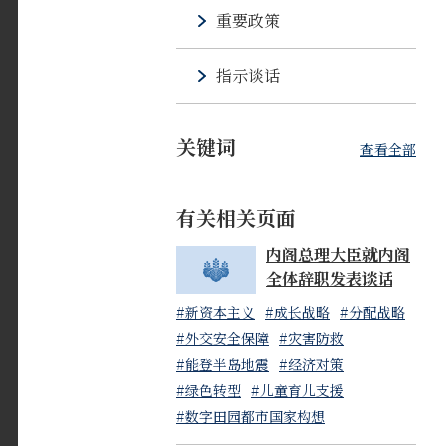
重要政策
指示谈话
关键词
查看全部
有关相关页面
内阁总理大臣就内阁
全体辞职发表谈话
#新资本主义
#成长战略
#分配战略
#外交安全保障
#灾害防救
#能登半岛地震
#经济对策
#绿色转型
#儿童育儿支援
#数字田园都市国家构想