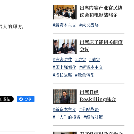
出席内容产业官民协
议会和电影战略企画
委员会的联合会议
#新资本主义
#成长战略
负责人的拜访。
出席原子能相关阁僚
会议
#灾害防救
#防灾
#减灾
#国土强韧化
#新资本主义
#成长战略
#绿色转型
出席日经
Reskilling峰会
#新资本主义
#分配战略
#“人”的投资
#经济对策