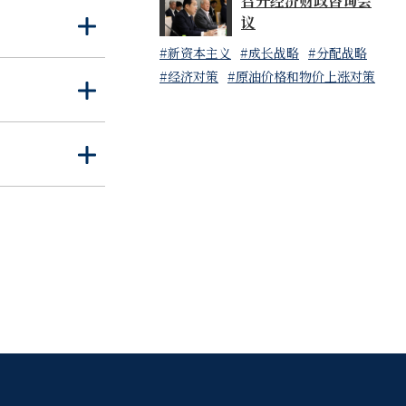
召开经济财政咨询会
议
打
关
开
闭
#新资本主义
#成长战略
#分配战略
#经济对策
#原油价格和物价上涨对策
打
关
开
闭
打
关
开
闭