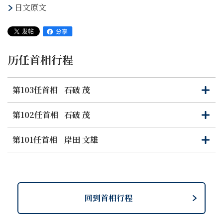
日文原文
历任首相行程
第103任首相
石破 茂
打
关
开
闭
第102任首相
石破 茂
打
关
开
闭
第101任首相
岸田 文雄
打
关
开
闭
回到首相行程