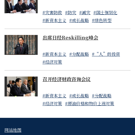
#灾害防救
#防灾
#减灾
#国土强韧化
#新资本主义
#成长战略
#绿色转型
出席日经Reskilling峰会
#新资本主义
#分配战略
#“人”的投资
#经济对策
召开经济财政咨询会议
#新资本主义
#成长战略
#分配战略
#经济对策
#原油价格和物价上涨对策
网站地图