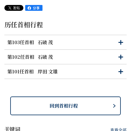
历任首相行程
第103任首相
石破 茂
打
关
开
闭
第102任首相
石破 茂
打
关
开
闭
第101任首相
岸田 文雄
打
关
开
闭
回到首相行程
关键词
查看全部