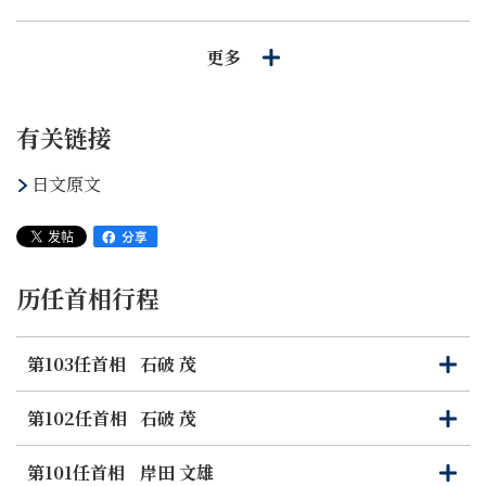
北方领土问题是日本全体国民的问题。有必要加深每一位国
更多
民对北方领土问题的关切与理解，需要政府与国民的齐心协
力与共同努力。与此同时，国际社会正确理解我们国家的立
场也非常重要。
有关链接
政府将继续致力于做好国民舆论的启发等相关工作，再次恳
日文原文
请广大国民给予强有力的支持与后援。我的致辞到此结束。
（中文为暂译仅供参考，原文为日文）
历任首相行程
第103任首相
石破 茂
打
关
开
闭
第102任首相
石破 茂
打
关
开
闭
第101任首相
岸田 文雄
打
关