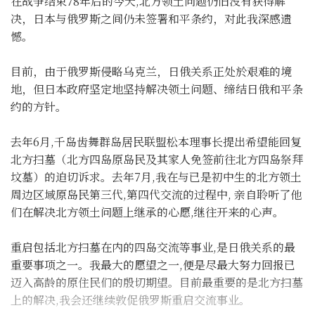
在战争结束78年后的今天,北方领土问题仍旧没有获得解
决，日本与俄罗斯之间仍未签署和平条约，对此我深感遗
憾。
目前，由于俄罗斯侵略乌克兰，日俄关系正处於艰难的境
地，但日本政府坚定地坚持解决领土问题、缔结日俄和平条
约的方针。
去年6月,千岛齿舞群岛居民联盟松本理事长提出希望能回复
北方扫墓（北方四岛原岛民及其家人免签前往北方四岛祭拜
坟墓）的迫切诉求。去年7月,我在与已是初中生的北方领土
周边区域原岛民第三代,第四代交流的过程中, 亲自聆听了他
们在解决北方领土问题上继承的心愿,继往开来的心声。
重启包括北方扫墓在内的四岛交流等事业,是日俄关系的最
重要事项之一。我最大的愿望之一,便是尽最大努力回报已
迈入高龄的原住民们的殷切期望。目前最重要的是北方扫墓
上的解决,我会还继续敦促俄罗斯重启交流事业。