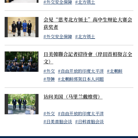
#外交安全保障
#北方领土
会见“思考北方领土”高中生辩论大赛会
获奖者
#外交安全保障
#北方领土
日美韓聯合記者招待會（岸田首相發言全
文）
#外交
#自由开放的印度太平洋
#北朝鲜
#导弹
#北朝鲜绑架日本人问题
访问美国（马里兰戴维营）
#外交
#自由开放的印度太平洋
#日美首脑会谈
#日韩首脑会谈