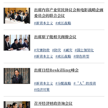
出席内容产业官民协议会和电影战略企画
委员会的联合会议
#新资本主义
#成长战略
出席原子能相关阁僚会议
#灾害防救
#防灾
#减灾
#国土强韧化
#新资本主义
#成长战略
#绿色转型
出席日经Reskilling峰会
#新资本主义
#分配战略
#“人”的投资
#经济对策
召开经济财政咨询会议