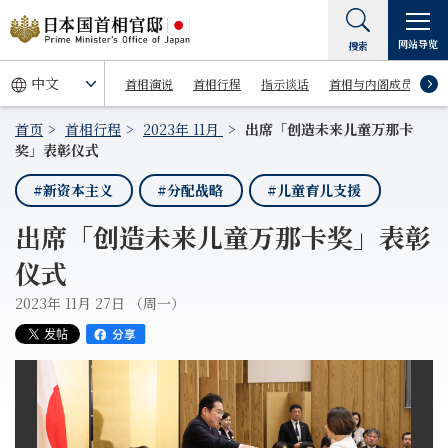
网站导览
搜索
首相演说
首相行程
指示谈话
首相与内阁成员
首页
首相行程
2023年 11月
出席「创造未来儿童万那卡
奖」表彰仪式
#新资本主义
#分配战略
#儿童育儿支援
出席「创造未来儿童万那卡奖」表彰
仪式
2023年 11月 27日 （周一）