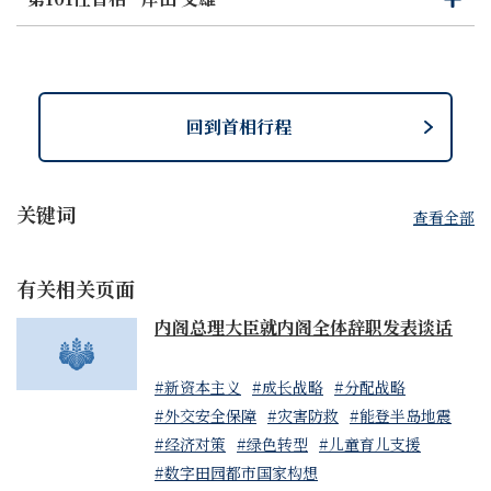
开
闭
回到首相行程
关键词
查看全部
有关相关页面
内阁总理大臣就内阁全体辞职发表谈话
#新资本主义
#成长战略
#分配战略
#外交安全保障
#灾害防救
#能登半岛地震
#经济对策
#绿色转型
#儿童育儿支援
#数字田园都市国家构想