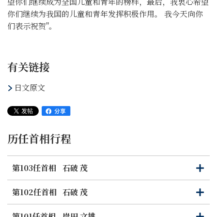
望你们继续成为全国儿童和青年的榜样，最后，我衷心希望
你们继续为我国的儿童和青年发挥积极作用。 我今天向你
们表示祝贺"。
有关链接
日文原文
历任首相行程
第103任首相
石破 茂
打
关
开
闭
第102任首相
石破 茂
打
关
开
闭
第101任首相
岸田 文雄
打
关