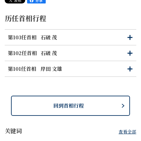
历任首相行程
第103任首相
石破 茂
打
关
开
闭
第102任首相
石破 茂
打
关
开
闭
第101任首相
岸田 文雄
打
关
开
闭
回到首相行程
关键词
查看全部