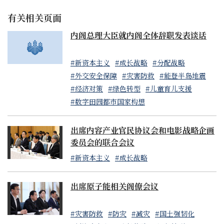
有关相关页面
内阁总理大臣就内阁全体辞职发表谈话
#新资本主义
#成长战略
#分配战略
#外交安全保障
#灾害防救
#能登半岛地震
#经济对策
#绿色转型
#儿童育儿支援
#数字田园都市国家构想
出席内容产业官民协议会和电影战略企画
委员会的联合会议
#新资本主义
#成长战略
出席原子能相关阁僚会议
#灾害防救
#防灾
#减灾
#国土强韧化