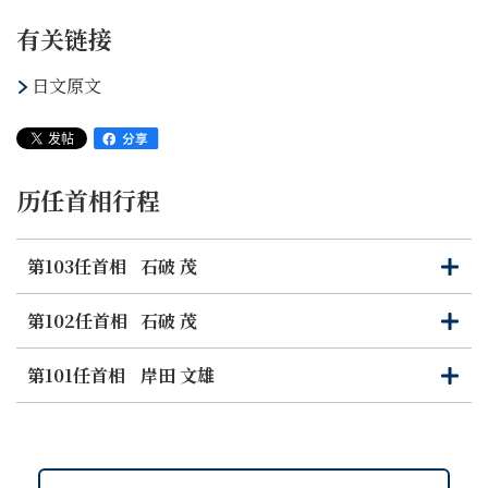
有关链接
日文原文
历任首相行程
第103任首相
石破 茂
打
关
开
闭
第102任首相
石破 茂
打
关
开
闭
第101任首相
岸田 文雄
打
关
开
闭