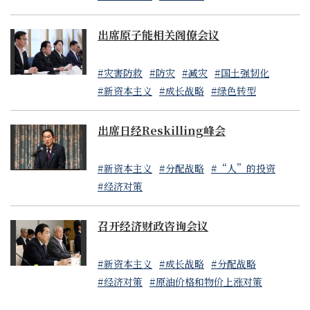
出席原子能相关阁僚会议
#灾害防救
#防灾
#减灾
#国土强韧化
#新资本主义
#成长战略
#绿色转型
出席日经Reskilling峰会
#新资本主义
#分配战略
#“人”的投资
#经济对策
召开经济财政咨询会议
#新资本主义
#成长战略
#分配战略
#经济对策
#原油价格和物价上涨对策