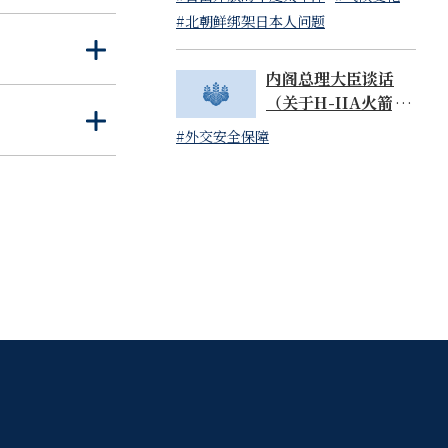
读）
开
闭
#北朝鲜绑架日本人问题
打
关
内阁总理大臣谈话
开
闭
（关于H-IIA火箭48
打
关
号机的成功发射）
#外交安全保障
开
闭