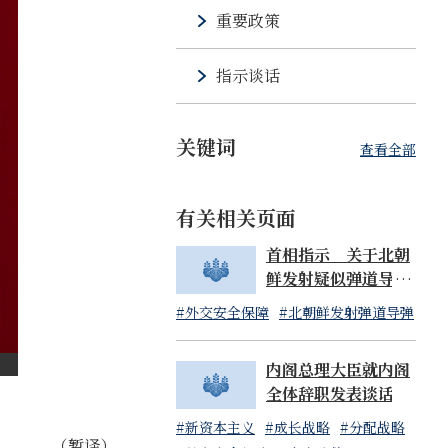
重要政策
指示谈话
关键词
查看全部
有关相关页面
首相指示 关于北朝
鲜发射疑似弹道导弹
物体事宜（07:14发
#外交安全保障
#北朝鲜发射弹道导弹
布）
内阁总理大臣就内阁
全体辞职发表谈话
#新资本主义
#成长战略
#分配战略
（暂译）