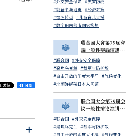
#外交安全保障
#灾害防救
#能登半岛地震
#经济对策
#绿色转型
#儿童育儿支援
#数字田园都市国家构想
聯合國大會第79屆會
議一般性辯論演講 岸
田文雄內閣總理大臣
#联合国
#外交安全保障
（日本國常駐聯合國
#聚焦乌克兰
#裁军与防扩散
代表山崎和之大使代
#自由开放的印度太平洋
#气候变化
讀）
#北朝鲜绑架日本人问题
联合国大会第79届会
议一般性辩论演讲 岸
田文雄内阁总理大臣
#联合国
#外交安全保障
（日本国常驻联合国
#聚焦乌克兰
#裁军与防扩散
打
关
代表山崎和之大使代
#自由开放的印度太平洋
#气候变化