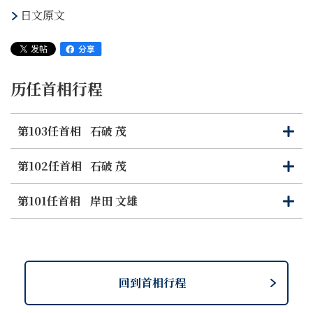
日文原文
历任首相行程
第103任首相
石破 茂
打
关
开
闭
第102任首相
石破 茂
打
关
开
闭
第101任首相
岸田 文雄
打
关
开
闭
回到首相行程