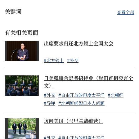
关键词
查看全部
有关相关页面
出席要求归还北方领土全国大会
#北方领土
#外交
日美韓聯合記者招待會（岸田首相發言全
文）
#外交
#自由开放的印度太平洋
#北朝鲜
#导弹
#北朝鲜绑架日本人问题
访问美国（马里兰戴维营）
#外交
#自由开放的印度太平洋