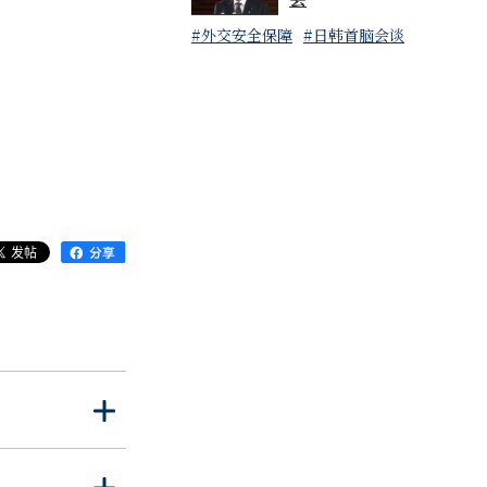
#外交安全保障
#日韩首脑会谈
打
关
开
闭