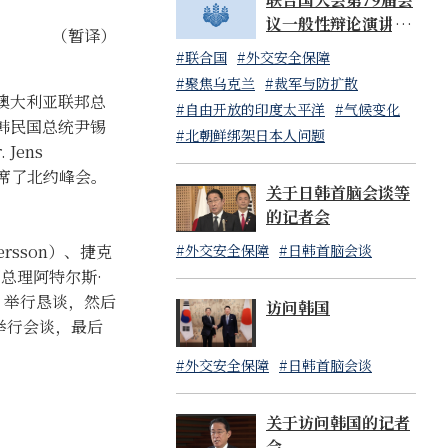
议一般性辩论演讲 岸
（暂译）
田文雄内阁总理大臣
#联合国
#外交安全保障
（日本国常驻联合国
#聚焦乌克兰
#裁军与防扩散
代表山崎和之大使代
与澳大利亚联邦总
#自由开放的印度太平洋
#气候变化
读）
）、大韩民国总统尹锡
#北朝鲜绑架日本人问题
Jens
出席了北约峰会。
关于日韩首脑会谈等
的记者会
#外交安全保障
#日韩首脑会谈
rsson）、捷克
国总理阿特尔斯·
las）举行恳谈，然后
访问韩国
）举行会谈，最后
#外交安全保障
#日韩首脑会谈
关于访问韩国的记者
会