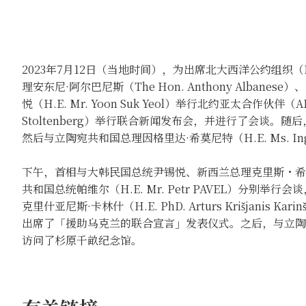
2023年7月12日（当地时间），为出席北大西洋公约组
理安东尼·阿尔巴尼斯（The Hon. Anthony Albanes
悦（H.E. Mr. Yoon Suk Yeol）举行北约亚太合作伙
Stoltenberg）举行联合新闻发布会，并进行了会谈
然后与立陶宛共和国总理因格里达·希莫尼特（H.E. Ms. Ing
下午，首相与大韩民国总统尹锡悦、新西兰总理克里斯・希普金斯、瑞
共和国总统帕维尔（H.E. Mr. Petr PAVEL）分
克里什亚尼斯·卡林什（H.E. PhD. Arturs Krišjanis 
出席了「援助乌克兰的联合宣言」发表仪式。之后，与立陶宛共和国总
访问了杉原千畝纪念馆。