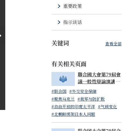
重要政策
指示谈话
关键词
查看全部
有关相关页面
聯合國大會第79屆會
議一般性辯論演講 岸
田文雄內閣總理大臣
#联合国
#外交安全保障
（日本國常駐聯合國
#聚焦乌克兰
#裁军与防扩散
代表山崎和之大使代
#自由开放的印度太平洋
#气候变化
讀）
#北朝鲜绑架日本人问题
联合国大会第79届会