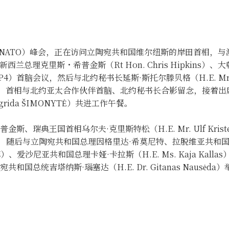
织（NATO）峰会，正在访问立陶宛共和国维尔纽斯的岸田首相，
e）、新西兰总理克里斯・希普金斯（Rt Hon. Chris Hipkins
伴（AP4）首脑会议，然后与北约秘书长延斯·斯托尔滕贝格（H.E. Mr. 
。随后，首相与北约亚太合作伙伴首脑、北约秘书长合影留念，接着
rida ŠIMONYTĖ）共进工作午餐。
典王国首相乌尔夫·克里斯特松（H.E. Mr. Ulf Kriste
别举行会谈，随后与立陶宛共和国总理因格里达·希莫尼特、拉脱维亚共和
Karinš）、爱沙尼亚共和国总理卡娅·卡拉斯（H.E. Ms. Kaja Kal
统吉塔纳斯·瑙塞达（H.E. Dr. Gitanas Nausėda