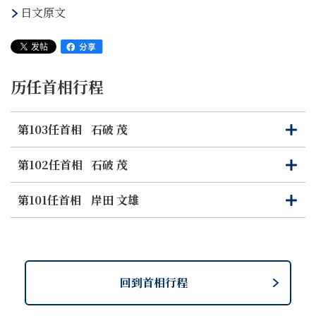
日文原文
历任首相行程
第103任首相
石破 茂
打
关
开
闭
第102任首相
石破 茂
打
关
开
闭
第101任首相
岸田 文雄
打
关
开
闭
回到首相行程