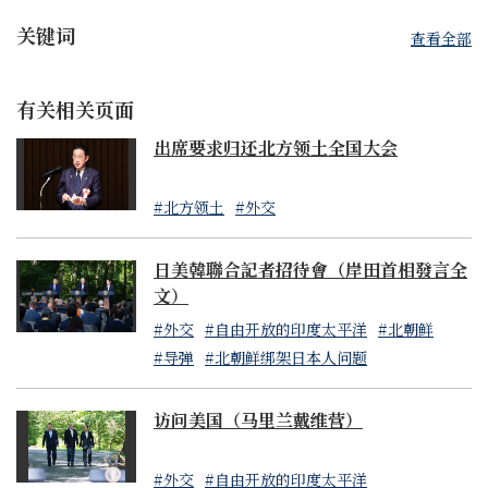
关键词
查看全部
有关相关页面
出席要求归还北方领土全国大会
#北方领土
#外交
日美韓聯合記者招待會（岸田首相發言全
文）
#外交
#自由开放的印度太平洋
#北朝鲜
#导弹
#北朝鲜绑架日本人问题
访问美国（马里兰戴维营）
#外交
#自由开放的印度太平洋