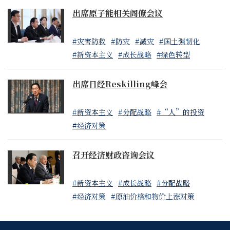
出席原子能相关阁僚会议
#灾害防救
#防灾
#减灾
#国土强韧化
#新资本主义
#成长战略
#绿色转型
出席日经Reskilling峰会
#新资本主义
#分配战略
#“人”的投资
#经济对策
召开经济财政咨询会议
#新资本主义
#成长战略
#分配战略
#经济对策
#原油价格和物价上涨对策