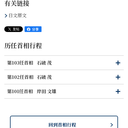
有关链接
日文原文
历任首相行程
第103任首相
石破 茂
打
关
开
闭
第102任首相
石破 茂
打
关
开
闭
第101任首相
岸田 文雄
打
关
开
闭
回到首相行程