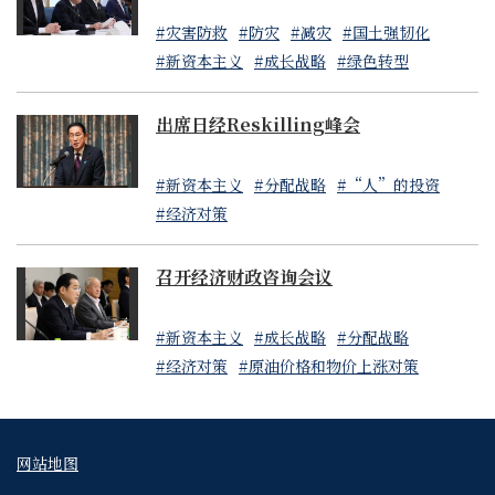
#灾害防救
#防灾
#减灾
#国土强韧化
#新资本主义
#成长战略
#绿色转型
出席日经Reskilling峰会
#新资本主义
#分配战略
#“人”的投资
#经济对策
召开经济财政咨询会议
#新资本主义
#成长战略
#分配战略
#经济对策
#原油价格和物价上涨对策
网站地图