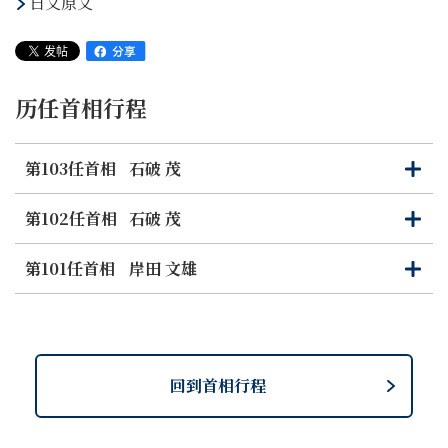
日文原文
历任首相行程
第103任首相
石破 茂
打
关
开
闭
第102任首相
石破 茂
打
关
开
闭
第101任首相
岸田 文雄
打
关
开
闭
回到首相行程