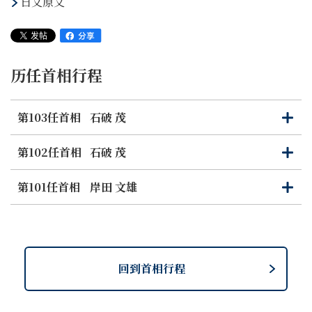
日文原文
历任首相行程
第103任首相
石破 茂
打
关
开
闭
第102任首相
石破 茂
打
关
开
闭
第101任首相
岸田 文雄
打
关
开
闭
回到首相行程