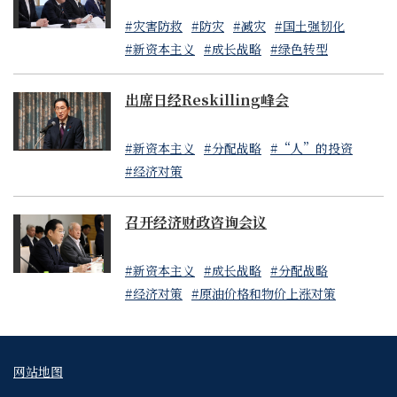
#灾害防救
#防灾
#减灾
#国土强韧化
#新资本主义
#成长战略
#绿色转型
出席日经Reskilling峰会
#新资本主义
#分配战略
#“人”的投资
#经济对策
召开经济财政咨询会议
#新资本主义
#成长战略
#分配战略
#经济对策
#原油价格和物价上涨对策
网站地图