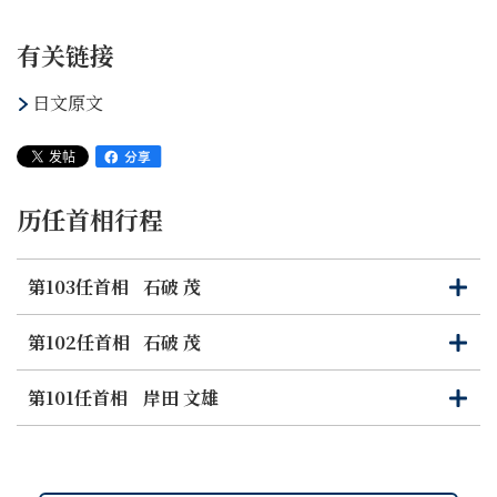
有关链接
日文原文
历任首相行程
第103任首相
石破 茂
打
关
开
闭
第102任首相
石破 茂
打
关
开
闭
第101任首相
岸田 文雄
打
关
开
闭