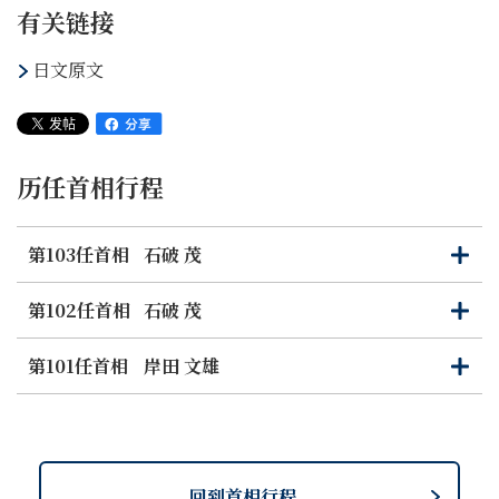
有关链接
日文原文
历任首相行程
第103任首相
石破 茂
打
关
开
闭
第102任首相
石破 茂
打
关
开
闭
第101任首相
岸田 文雄
打
关
开
闭
回到首相行程