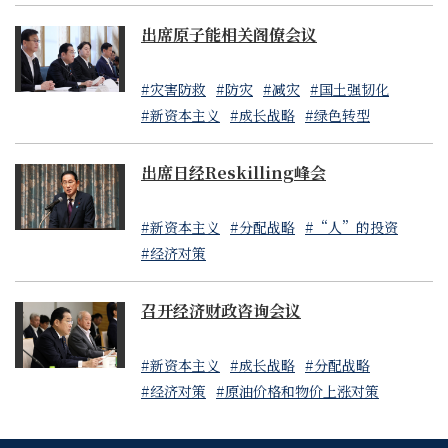
出席原子能相关阁僚会议
#灾害防救
#防灾
#减灾
#国土强韧化
#新资本主义
#成长战略
#绿色转型
出席日经Reskilling峰会
#新资本主义
#分配战略
#“人”的投资
#经济对策
召开经济财政咨询会议
#新资本主义
#成长战略
#分配战略
#经济对策
#原油价格和物价上涨对策