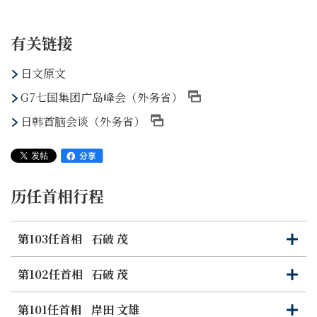
有关链接
日文原文
G7七国集团广岛峰会（外务省）
日韩首脑会谈（外务省）
历任首相行程
第103任首相
石破 茂
打
关
开
闭
第102任首相
石破 茂
打
关
开
闭
第101任首相
岸田 文雄
打
关