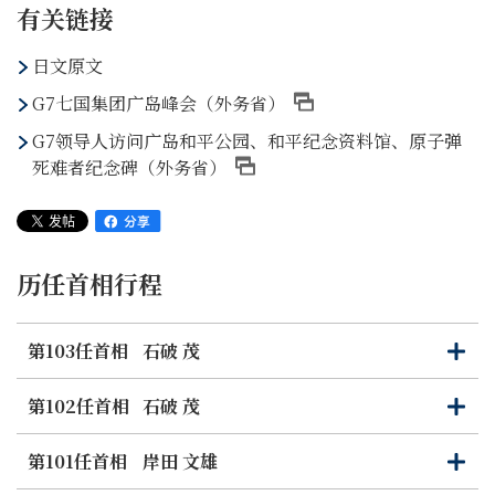
有关链接
日文原文
G7七国集团广岛峰会（外务省）
G7领导人访问广岛和平公园、和平纪念资料馆、原子弹
死难者纪念碑（外务省）
历任首相行程
第103任首相
石破 茂
打
关
开
闭
第102任首相
石破 茂
打
关
开
闭
第101任首相
岸田 文雄
打
关
开
闭