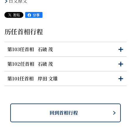
日文原文
历任首相行程
第103任首相
石破 茂
打
关
开
闭
第102任首相
石破 茂
打
关
开
闭
第101任首相
岸田 文雄
打
关
开
闭
回到首相行程