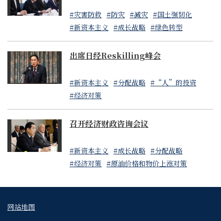
#灾害防救
#防灾
#减灾
#国土强韧化
#新资本主义
#成长战略
#绿色转型
出席日经Reskilling峰会
#新资本主义
#分配战略
#“人”的投资
#经济对策
召开经济财政咨询会议
#新资本主义
#成长战略
#分配战略
#经济对策
#原油价格和物价上涨对策
网站地图