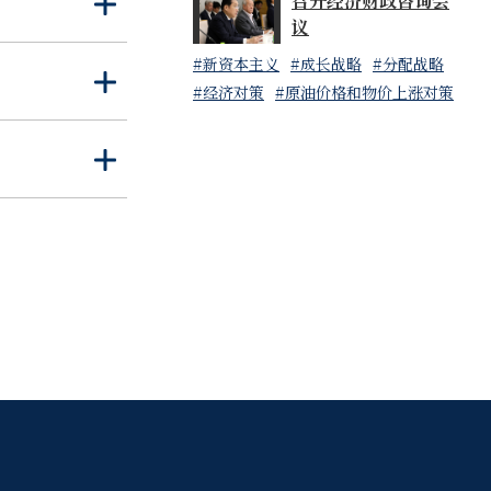
召开经济财政咨询会
打
关
议
开
闭
#新资本主义
#成长战略
#分配战略
打
关
#经济对策
#原油价格和物价上涨对策
开
闭
打
关
开
闭