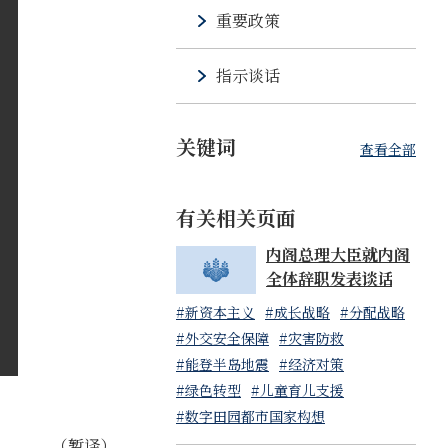
重要政策
指示谈话
关键词
查看全部
有关相关页面
内阁总理大臣就内阁
全体辞职发表谈话
#新资本主义
#成长战略
#分配战略
#外交安全保障
#灾害防救
#能登半岛地震
#经济对策
#绿色转型
#儿童育儿支援
#数字田园都市国家构想
（暂译）