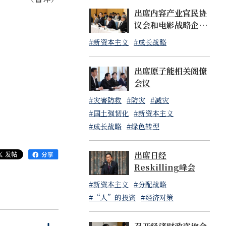
出席内容产业官民协
议会和电影战略企画
委员会的联合会议
#新资本主义
#成长战略
出席原子能相关阁僚
会议
#灾害防救
#防灾
#减灾
#国土强韧化
#新资本主义
#成长战略
#绿色转型
出席日经
Reskilling峰会
#新资本主义
#分配战略
#“人”的投资
#经济对策