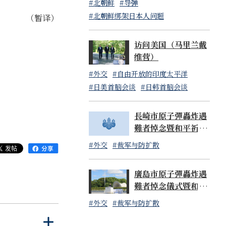
#北朝鲜
#导弹
#北朝鲜绑架日本人问题
（暂译）
访问美国（马里兰戴
维营）
#外交
#自由开放的印度太平洋
#日美首脑会谈
#日韩首脑会谈
長崎市原子彈轟炸遇
難者悼念暨和平祈願
儀式內閣總理大臣致
#外交
#裁军与防扩散
辭（影音）
廣島市原子彈轟炸遇
難者悼念儀式暨和平
祈願儀式內閣總理大
#外交
#裁军与防扩散
臣致辭
打
关