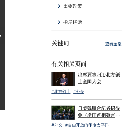
重要政策
指示谈话
关键词
查看全部
有关相关页面
出席要求归还北方领
土全国大会
#北方领土
#外交
日美韓聯合記者招待
會（岸田首相發言全
文）
#外交
#自由开放的印度太平洋