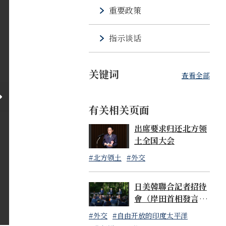
重要政策
指示谈话
关键词
查看全部
有关相关页面
出席要求归还北方领
土全国大会
#北方领土
#外交
日美韓聯合記者招待
會（岸田首相發言全
文）
#外交
#自由开放的印度太平洋