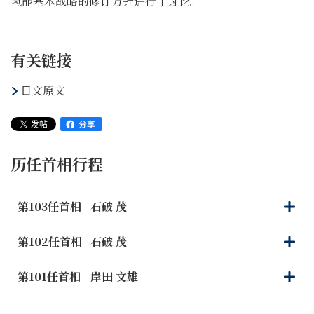
氢能基本战略的修订方针进行了讨论。
有关链接
日文原文
历任首相行程
第103任首相
石破 茂
打
关
开
闭
第102任首相
石破 茂
打
关
开
闭
第101任首相
岸田 文雄
打
关
开
闭