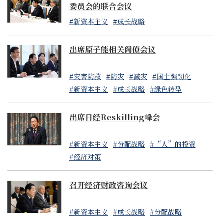
委员会的联合会议
#新资本主义
#成长战略
出席原子能相关阁僚会议
#灾害防救
#防灾
#减灾
#国土强韧化
#新资本主义
#成长战略
#绿色转型
出席日经Reskilling峰会
#新资本主义
#分配战略
#“人”的投资
#经济对策
召开经济财政咨询会议
#新资本主义
#成长战略
#分配战略