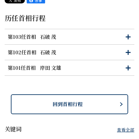
历任首相行程
第103任首相
石破 茂
打
关
开
闭
第102任首相
石破 茂
打
关
开
闭
第101任首相
岸田 文雄
打
关
开
闭
回到首相行程
关键词
查看全部