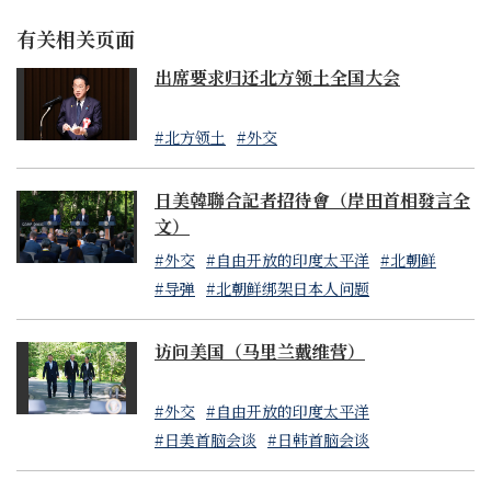
有关相关页面
出席要求归还北方领土全国大会
#北方领土
#外交
日美韓聯合記者招待會（岸田首相發言全
文）
#外交
#自由开放的印度太平洋
#北朝鲜
#导弹
#北朝鲜绑架日本人问题
访问美国（马里兰戴维营）
#外交
#自由开放的印度太平洋
#日美首脑会谈
#日韩首脑会谈