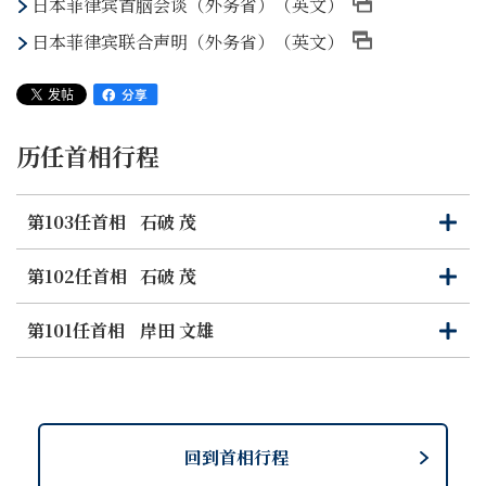
日本菲律宾首脑会谈（外务省）（英文）
日本菲律宾联合声明（外务省）（英文）
历任首相行程
第103任首相
石破 茂
打
关
开
闭
第102任首相
石破 茂
打
关
开
闭
第101任首相
岸田 文雄
打
关
开
闭
回到首相行程