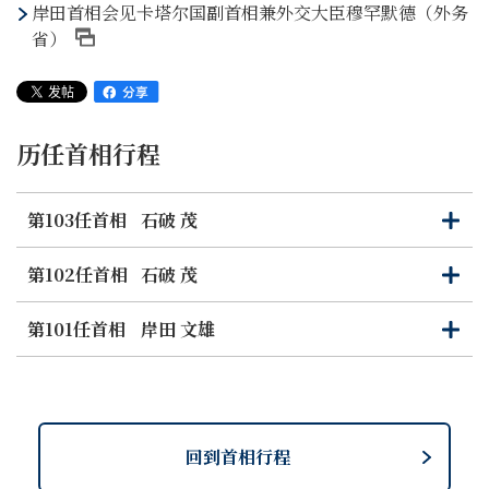
岸田首相会见卡塔尔国副首相兼外交大臣穆罕默德（外务
省）
历任首相行程
第103任首相
石破 茂
打
关
开
闭
第102任首相
石破 茂
打
关
开
闭
第101任首相
岸田 文雄
打
关
开
闭
回到首相行程