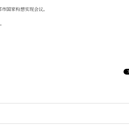
园都市国家构想实现会议。
。