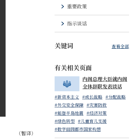
重要政策
指示谈话
关键词
查看全部
有关相关页面
内阁总理大臣就内阁
全体辞职发表谈话
#新资本主义
#成长战略
#分配战略
#外交安全保障
#灾害防救
#能登半岛地震
#经济对策
#绿色转型
#儿童育儿支援
#数字田园都市国家构想
（暂译）