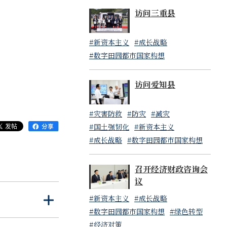
访问三重县
#新资本主义
#成长战略
#数字田园都市国家构想
访问爱知县
#灾害防救
#防灾
#减灾
#国土强韧化
#新资本主义
#成长战略
#数字田园都市国家构想
召开经济财政咨询会
议
#新资本主义
#成长战略
打
关
#数字田园都市国家构想
#绿色转型
开
闭
#经济对策