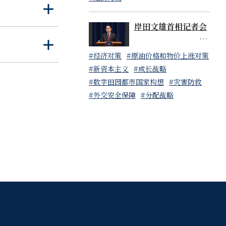
打
关
开
闭
岸田文雄首相记者会
打
关
#经济对策
#原油价格和物价上涨对策
开
闭
#新资本主义
#成长战略
#数字田园都市国家构想
#灾害防救
#外交安全保障
#分配战略