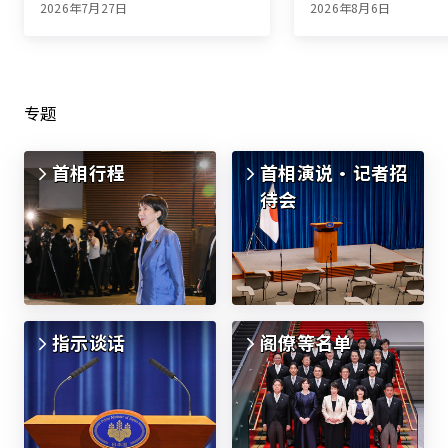
发布）
2026年7月27日
2026年8月6日
专题
首相行程
首相演说・记者招
待会
指示谈话
阁僚等名单