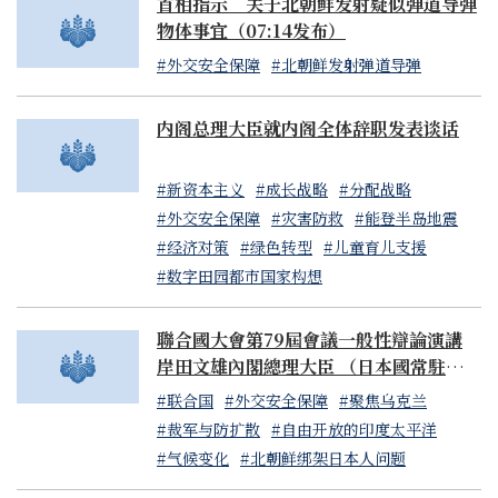
首相指示 关于北朝鲜发射疑似弹道导弹
物体事宜（07:14发布）
#外交安全保障
#北朝鲜发射弹道导弹
内阁总理大臣就内阁全体辞职发表谈话
#新资本主义
#成长战略
#分配战略
#外交安全保障
#灾害防救
#能登半岛地震
#经济对策
#绿色转型
#儿童育儿支援
#数字田园都市国家构想
聯合國大會第79屆會議一般性辯論演講
岸田文雄內閣總理大臣 （日本國常駐聯合
國代表山崎和之大使代讀）
#联合国
#外交安全保障
#聚焦乌克兰
#裁军与防扩散
#自由开放的印度太平洋
#气候变化
#北朝鲜绑架日本人问题