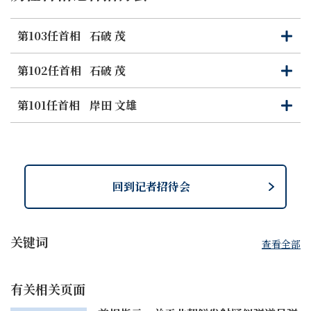
第103任首相
石破 茂
打
关
开
闭
第102任首相
石破 茂
打
关
开
闭
第101任首相
岸田 文雄
打
关
开
闭
回到记者招待会
关键词
查看全部
有关相关页面