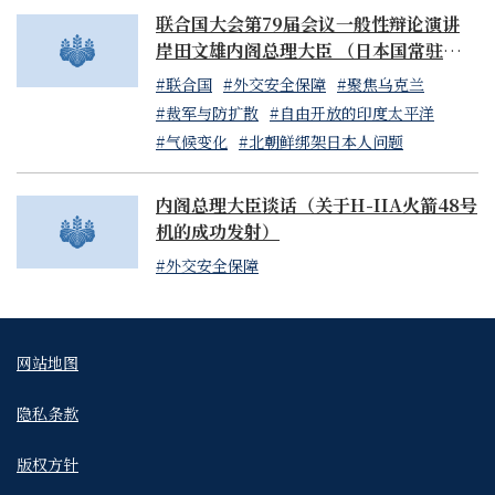
联合国大会第79届会议一般性辩论演讲
岸田文雄内阁总理大臣 （日本国常驻联合
国代表山崎和之大使代读）
#联合国
#外交安全保障
#聚焦乌克兰
#裁军与防扩散
#自由开放的印度太平洋
#气候变化
#北朝鲜绑架日本人问题
内阁总理大臣谈话（关于H-IIA火箭48号
机的成功发射）
#外交安全保障
网站地图
隐私条款
版权方针