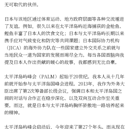
无可取代的伙伴。
日本与该地区通过体育运动、地方政府层面等各种交流增进
了友谊。例如，很久以来在太平洋岛屿近海捕获的金枪鱼、
鲣鱼丰富了日本人的饮食文化；日本与太平洋岛屿长期以来
携手应对气候变化和防灾等共同课题；日本国际协力机构
（JICA）的海外协力队在一些国家建立外交关系之前就与
当地民众一道为国家的发展而竭尽全力。每当各国首脑向我
提及日本人作出贡献的暖心的故事，我都感到无比自豪。
太平洋岛屿峰会（PALM）起始于20世纪。我本人从十几年
前就开始参与太平洋岛国峰会进程。2013年，我作为外务大
臣出席了第2次筹备部长级会议，强调日本和太平洋岛国之
间的对话与合作正在稳步深化、以及双向互动合作至关重
要。而这，就是日本与太平洋岛屿胸怀骄傲地一路培养起来
的精神。
太平洋岛屿峰会启动后，今年迎来了第27个年头。而从现在