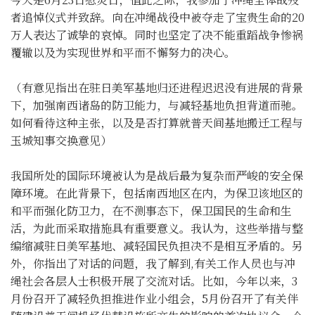
者追悼仪式并致辞。向在冲绳战役中被夺走了宝贵生命的20
万人表达了诚挚的哀悼。同时也坚定了决不能重蹈战争惨祸
覆辙以及为实现世界和平而不懈努力的决心。
（有意见指出在驻日美军基地归还进程迟迟没有进展的背景
下，加强南西诸岛的防卫能力，与减轻基地负担背道而驰。
如何看待这种主张，以及是否打算就普天间基地搬迁工程与
玉城知事交换意见）
我国所处的国际环境被认为是战后最为复杂而严峻的安全保
障环境。在此背景下，包括南西地区在内，为保卫该地区的
和平而强化防卫力，在不测事态下，保卫国民的生命和生
活，为此而采取措施具有重要意义。我认为，这些举措与整
编缩减驻日美军基地、减轻国民负担决不是相互矛盾的。另
外，你指出了对话的问题，我了解到,有关工作人员也与冲
绳社会各层人士积极开展了交流对话。比如，今年以来
，
3
月份召开了减轻负担推进作业小组会
，
5月份召开了有关伴