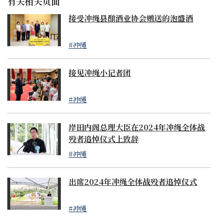
有关相关页面
接受冲绳县酿酒业协会赠送的泡盛酒
#冲绳
接见冲绳小记者团
#冲绳
岸田内阁总理大臣在2024年冲绳全体战
殁者追悼仪式上致辞
#冲绳
出席2024年冲绳全体战殁者追悼仪式
#冲绳