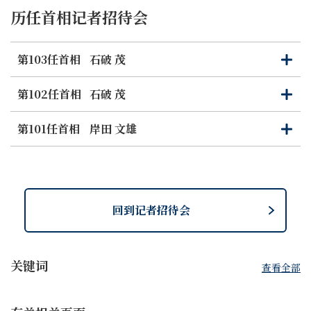
（中文为暂译仅供参考，原文为日文）
历任首相记者招待会
第103任首相
石破 茂
打
关
开
闭
第102任首相
石破 茂
打
关
开
闭
第101任首相
岸田 文雄
打
关
开
闭
回到记者招待会
关键词
查看全部