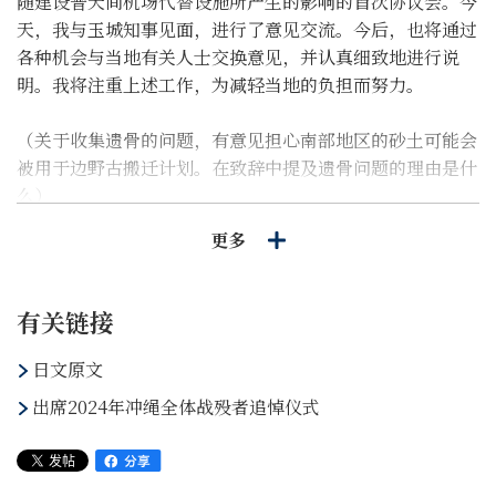
随建设普天间机场代替设施所产生的影响的首次协议会。今
天，我与玉城知事见面，进行了意见交流。今后，也将通过
各种机会与当地有关人士交换意见，并认真细致地进行说
明。我将注重上述工作，为减轻当地的负担而努力。
（关于收集遗骨的问题，有意见担心南部地区的砂土可能会
被用于边野古搬迁计划。在致辞中提及遗骨问题的理由是什
么）
更多
关于你提到的问题，普天间飞机场搬迁至边野古的工程需要
填埋用的砂土。砂土采购方有县内、县外等多个候选地，目
前尚未确定。冲绳人经历了惨烈的地面作战，许多居民不幸
有关链接
丧生，如今正在继续开展收集遗骨的工作。因此，你所指出
的问题是大家都非常关注的。我认为必须在充分考虑上述情
日文原文
况的基础上，决定采购方。针对上述情况，我在慰灵致辞中
出席2024年冲绳全体战殁者追悼仪式
提及了这一问题。其背景就是我刚才说明的情况。政府也必
须认真对待大家的心情，在致辞中反映了我的这一想法。