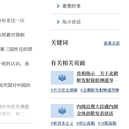
重要政策
的东亚这一认
指示谈话
体规避对俄制
关键词
查看全部
第三国所在的团
有关相关页面
一致的认识。我
首相指示 关于北朝
鲜发射疑似弹道导弹
成员国对中国的
物体事宜（07:14发
#外交安全保障
#北朝鲜发射弹道导弹
布）
内阁总理大臣就内阁
题作为优先课题
全体辞职发表谈话
重要性；第二，
#新资本主义
#成长战略
#分配战略
点极为重要。