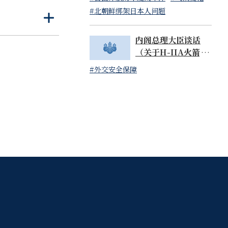
读）
#北朝鲜绑架日本人问题
打
关
开
闭
内阁总理大臣谈话
（关于H-IIA火箭48
号机的成功发射）
#外交安全保障