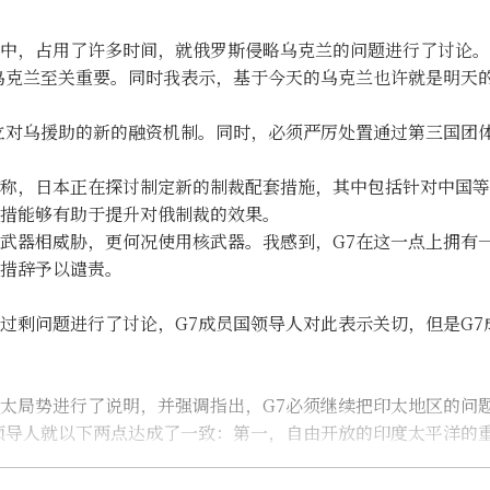
中，占用了许多时间，就俄罗斯侵略乌克兰的问题进行了讨论。
乌克兰至关重要。同时我表示，基于今天的乌克兰也许就是明天
立对乌援助的新的融资机制。同时，必须严厉处置通过第三国团
称，日本正在探讨制定新的制裁配套措施，其中包括针对中国等
措能够有助于提升对俄制裁的效果。
武器相威胁，更何况使用核武器。我感到，G7在这一点上拥有
措辞予以谴责。
过剩问题进行了讨论，G7成员国领导人对此表示关切，但是G7
太局势进行了说明，并强调指出，G7必须继续把印太地区的问
领导人就以下两点达成了一致：第一，自由开放的印度太平洋的
问题、绑架日本人问题上，将继续密切开展合作。我认为，这一