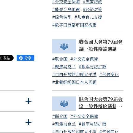
#外交安全保障
#灾害防救
领导人发言，并
#能登半岛地震
#经济对策
#绿色转型
#儿童育儿支援
出了一致的讯
#数字田园都市国家构想
术等方面携手合
聯合國大會第79屆會
意义上来说意义
議一般性辯論演講 岸
简单交流。普利
田文雄內閣總理大臣
话到此结束。
#联合国
#外交安全保障
（日本國常駐聯合國
#聚焦乌克兰
#裁军与防扩散
代表山崎和之大使代
#自由开放的印度太平洋
#气候变化
讀）
#北朝鲜绑架日本人问题
联合国大会第79届会
打
关
议一般性辩论演讲 岸
开
闭
田文雄内阁总理大臣
#联合国
#外交安全保障
（日本国常驻联合国
打
关
#聚焦乌克兰
#裁军与防扩散
代表山崎和之大使代
开
闭
#自由开放的印度太平洋
#气候变化