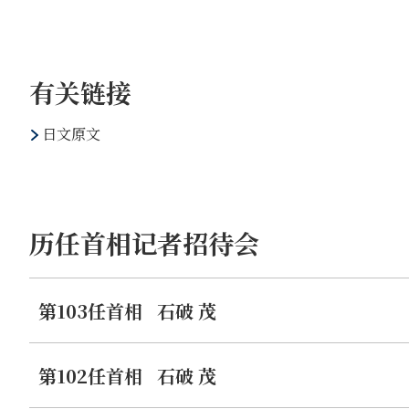
同一会议上，在讨论印度太平洋地区问题的同时，还就经济
就产能过剩、经济胁迫等问题阐述了日本的立场。日本牵头
讨论结果，一致对中国的非市场政策及惯例引发扭曲市场的
有关链接
息。鉴于当前的国际形势，我认为，这一点意义重大。今后
作。G7对上述事项的确认具有重要意义。
日文原文
本届峰会继承了去年G7广岛峰会的成果，并就国际社会所
深远。同时，峰会期间，我与3个国家举行了双边首脑会谈
亚峰会还确认，与包括南方世界国家在内的超越G7的伙伴
（中文为暂译仅供参考，原文为日文）
历任首相记者招待会
第103任首相
石破 茂
第102任首相
石破 茂