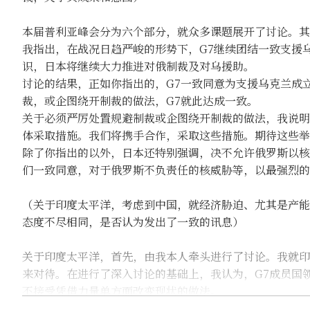
本届普利亚峰会分为六个部分，就众多课题展开了讨论。其
我指出，在战况日趋严峻的形势下，G7继续团结一致支援
识，日本将继续大力推进对俄制裁及对乌援助。
讨论的结果，正如你指出的，G7一致同意为支援乌克兰成
裁，或企图绕开制裁的做法，G7就此达成一致。
关于必须严厉处置规避制裁或企图绕开制裁的做法，我说明
体采取措施。我们将携手合作，采取这些措施。期待这些举
除了你指出的以外，日本还特别强调，决不允许俄罗斯以核
们一致同意，对于俄罗斯不负责任的核威胁等，以最强烈的
（关于印度太平洋，考虑到中国，就经济胁迫、尤其是产能
态度不尽相同，是否认为发出了一致的讯息）
关于印度太平洋，首先，由我本人牵头进行了讨论。我就印
来对待。在进行了深入讨论的基础上，我认为，G7成员国
不接受凭借力量单方面改变现状的做法。
G7确认，在围绕中国的诸多课题、以及北朝鲜的核与导弹