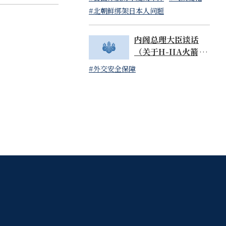
开
闭
读）
讓國民感受到成
#北朝鲜绑架日本人问题
内阁总理大臣谈话
（关于H-IIA火箭48
号机的成功发射）
#外交安全保障