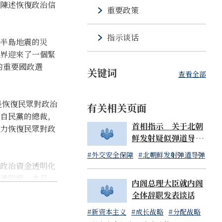
陳述恢復政治信
重要政策
指示谈话
半島地震的災
界迎來了一個緊
的重要國政選
关键词
查看全部
是恢復民眾對政治
有关相关页面
自民黨的總裁，
首相指示 关于北朝
力恢復民眾對政
鲜发射疑似弹道导弹
物体事宜（07:14发
#外交安全保障
#北朝鲜发射弹道导弹
布）
政治資金透明化
透明度。本月
内阁总理大臣就内阁
政治，並在此基
全体辞职发表谈话
#新资本主义
#成长战略
#分配战略