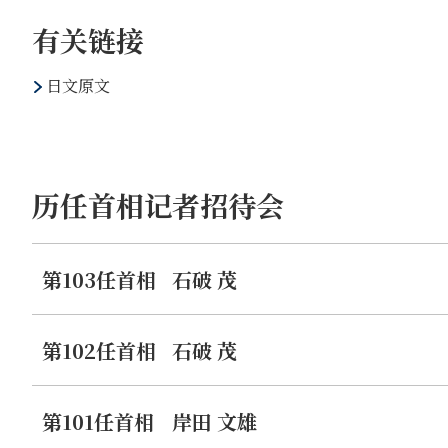
首要的政策是經濟。我們的經濟正面臨從持續30多年的削
有关链接
個機會，最重要的是實現超過物價上漲的加薪。首先，在占
的加薪。關鍵在於中小企業的加薪。對此，我們將透過擴大
日文原文
持。接著，今年6月，我們將進行約3.5兆日元規模的所
入增長超過物價上漲。同時，我們將透過大膽的投資減稅、
開始的新NISA（少額投資免稅制度）將使日本超過200
其次是少子化對策。去年底，我們決定了「兒童未來戰略」
历任首相记者招待会
發展組織）中領先的瑞典相同的水平，並決定大幅擴充育兒
常規國會將透過相關預算和法案，繼續為日本社會的可持續
第103任首相
石破 茂
第三是外交。我受邀以國賓身份訪問美國，透過此行展示我
作。我們將與中國開展包括首腦對話在內的交流，致力於構
下，我們將在本年度舉辦的太平洋島國峰會、將在老撾舉行
第102任首相
石破 茂
會議）等活動中，展開基於日本立場的戰略性和細緻的首腦
眉睫的任務。我們還將努力加強安全審查和網絡安全。
第101任首相
岸田 文雄
我們還將最大限度地推進實現憲法改革。作為自民黨總裁，