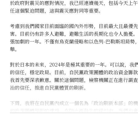
於政府對震災的應對情況，我已經連續幾天，包括今天上午
任這個緊迫問題，這與震災應對同等重要。
考慮到我們國家目前面臨的國內外形勢，目前最大且最優先
害。目前仍有許多人避難，避難生活的長期化也令人擔憂。
張加劇的一年。不僅有烏克蘭侵略和以色列-巴勒斯坦局勢
舉。
對於日本的未來，2024年是極其重要的一年。可以說，
的信任，穩定政局。目前，自民黨政策團體的政治資金籌款
我首先要深表歉意。關於這個問題，檢察機關正在進行調查
治的信任，推進自民黨體質的刷新。
下周，我將在自民黨內成立一個名為「政治刷新本部」的機
和政策團體規則的建設。在防止再發生的探討中，我們也會
內，我們將進行中期整理，並反映在自民黨的治理加強中，
礎上執行重要政策。