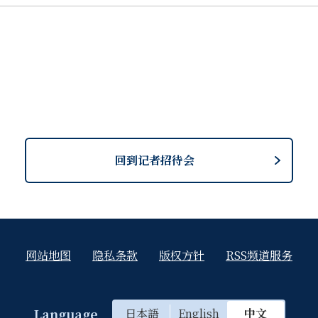
已經逐一回應了不可推遲的問題。我們將把積累的成果具體化，
回到记者招待会
网站地图
隐私条款
版权方针
RSS频道服务
Language
日本語
English
中文