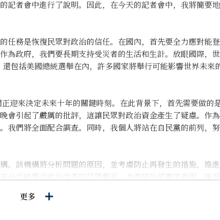
的記者會中進行了說明。因此，在今天的記者會中，我將簡要地
的任務是恢復民眾對政治的信任。在國內，首先要全力應對能登
作為政府，我們要長期支持受災者的生活和生計。放眼國際，世
，還包括美國總統選舉在內，許多國家將舉行可能影響世界未來
我們正迎來決定未來十年的關鍵時刻。在此背景下，首先需要做的
晚會引起了嚴厲的批評，這讓民眾對政治資金產生了疑慮。作為
。我們將全面配合調查。同時，我個人將站在自民黨的前列，努
構。該機構將分析問題的原因，並考慮防止再發生的措施，推進
充分反映要求政治改革的民眾聲音，並邀請外部專家參與，確保
必要時也會提交相關法案。我們將恢復民眾對政治的信任，穩定
更多