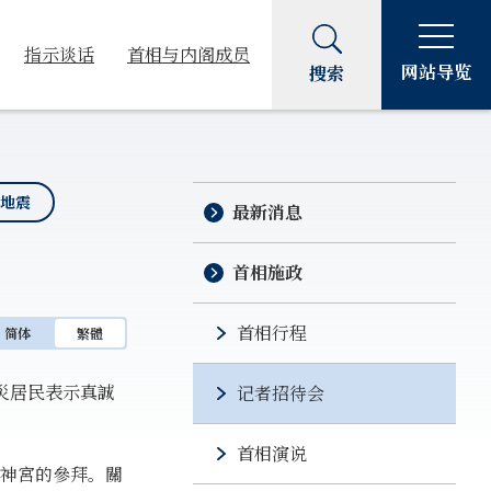
指示谈话
首相与内阁成员
网站导览
搜索
岛地震
最新消息
首相施政
首相行程
简体
繁體
災居民表示真誠
记者招待会
首相演说
神宮的參拜。關