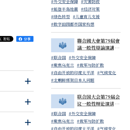
#外交安全保障
#灾害防救
機遇。為了抓住這
#能登半岛地震
#经济对策
進行超過物價上漲
#绿色转型
#儿童育儿支援
新指南，全力支
#数字田园都市国家构想
我們將確保國民收
能力」。從今年
聯合國大會第79屆會
議一般性辯論演講 岸
D（經濟合作暨
田文雄內閣總理大臣
#联合国
#外交安全保障
庭。即將開始的
（日本國常駐聯合國
#聚焦乌克兰
#裁军与防扩散
代表山崎和之大使代
#自由开放的印度太平洋
#气候变化
讀）
#北朝鲜绑架日本人问题
打
关
與同士國的合
开
闭
重要性的背景
联合国大会第79届会
融和世界經濟首腦
打
关
议一般性辩论演讲 岸
的努力也是迫在
开
闭
田文雄内阁总理大臣
#联合国
#外交安全保障
（日本国常驻联合国
#聚焦乌克兰
#裁军与防扩散
打
关
代表山崎和之大使代
，我們將具體化
#自由开放的印度太平洋
#气候变化