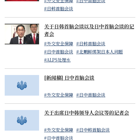
挥应有作用。还就立即解决北朝鲜绑架日本人问题寻求了中
#外交安全保障
#日中首脑会谈
方的理解与支持，两国首脑确认将继续密切合作。
#日韩首脑会谈
5 两国首脑就包括首脑级别在内的所有层面上继续紧密沟通
关于日韩首脑会谈以及日中首脑会谈的记
达成一致。
者会
#外交安全保障
#日韩首脑会谈
中文为暂译仅供参考，原文为
日文
#日中首脑会谈
#北朝鲜绑架日本人问题
#ALPS处理水
[新闻稿] 日中首脑会谈
#外交安全保障
#日中首脑会谈
关于出席日中韩领导人会议等的记者会
#外交安全保障
#日中韩首脑会谈
#日中首脑会谈