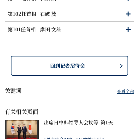
开
闭
3 岸田首相表示，期待中国在现有国际规则下，为国际社会
第102任首相
石破 茂
打
关
做出积极贡献。在此之上，两国首脑一致认为，在经济和国
开
闭
民交流的具体领域能够开展互惠合作，并将推动包括节能环
第101任首相
岸田 文雄
打
关
保在内的绿色经济和医疗、护理、康养领域等的合作。与此
开
闭
同时，岸田首相还指出，为推动上述合作，确保透明、可预
见且公平的营商环境，并保障在华日本企业的正当权益至关
重要。此外，两国首脑还一致同意，要重新激活包括肩负两
国未来的青少年在内的国民交流，早日重启经济高层对话以
回到记者招待会
及高级别人文交流磋商机制。
4 岸田首相就气候变化、发展融资等国际课题强调了两国作
关键词
查看全部
为负责任的大国基于国际规则共同采取行动的必要性。关于
乌克兰局势，要求中方为维护国际和平与安全发挥负责任的
作用。俄罗斯暗示要在乌克兰使用核武器的事态令人极为忧
有关相关页面
虑，两国首脑在决不能使用核武器、决不能发动核战争上见
出席日中韩领导人会议等-第1天-
解一致。关于北朝鲜，岸田首相对其核与导弹活动日趋活跃
表达了严重关切，并表示期待中方包括在安理会场合在内发