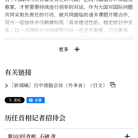
悬案，才更需要持续进行坦率的对话，作为大国对国际问题
共同采取负责任的行动，就共同面临的诸多课题开展合作，
双方一起加快步伐朝着构筑「具有建设性的、稳定的日中关
系」这一共同的大方向而努力这一点至关重要。习主席表
示，日中关系拥有很多共同利益和合作空间。日中关系的重
要性不会变，中方愿同岸田首相一道，共同构建契合新时代
更多
要求的日中关系。
2 岸田首相对包括尖阁诸岛局势在内的东海局势、以及今年
有关链接
8月中方朝包括我国专属经济区（EEZ）在内的日本近海发
射弹道导弹等中国在日本周边的军事性活动等表明了严重关
［新闻稿］日中首脑会谈（外务省）（日文）
切。同时，双方就日中两国防务部门尽早实现海空联络机制
直通电话启动运行、以及通过日中安保对话等加强沟通达成
一致。此外，岸田首相再次强调了台湾海峡和平与稳定的重
要性，并就中国的人权以及在华日本人被拘留的问题等就日
历任首相记者招待会
本的立场提出了交涉，同时强烈要求中方尽早撤销对日本产
食品的进口限制。
第103任首相
石破 茂
打
关