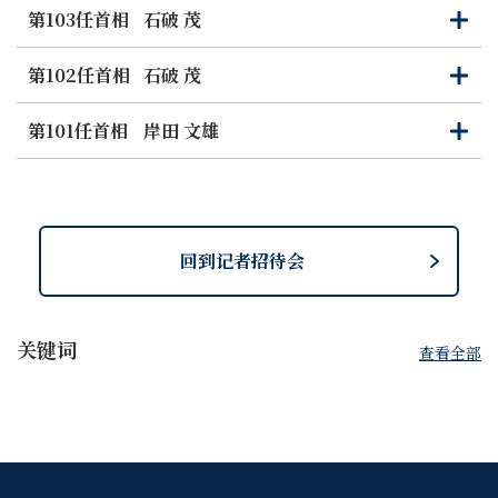
第103任首相
石破 茂
打
关
开
闭
第102任首相
石破 茂
打
关
开
闭
第101任首相
岸田 文雄
打
关
开
闭
回到记者招待会
关键词
查看全部